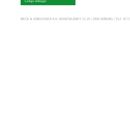
Ledige stillinger
BECK & JØRGENSEN A/S | ROSENKÆRET 25-29 | 2860 SØBORG | TLF. 39 53 03