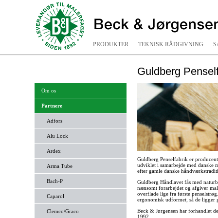
PRODUKTER
TEKNISK RÅDGIVNING
S
Guldberg Pensel
Om os
Partnere
Adfors
Alu Lock
Ardex
Guldberg Penselfabrik er producent
udviklet i samarbejde med danske m
Arma Tube
efter gamle danske håndværkstraditi
Bach-P
Guldberg Håndlavet fås med naturbør
nænsomt forarbejdet og afgiver mal
overflade lige fra første penselstrø
Caparol
ergonomisk udformet, så de ligger 
Beck & Jørgensen har forhandlet de
Clemco/Graco
1992.