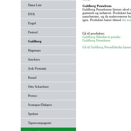
Dana Lim
Guldberg Penselrens
Guldberg Penselrense fjerner såvel 
gammelt og indtørret. Produktet ha
DVA
naturbørster, og da malerresterne 
igen. Produktet bærer tilmed
det no
Engel
Festool
Gå til produkter:
Guldberg Håndlavet pensler
Guldberg Penselrens
Guldberg
Gå til Guldberg Penselfabriks hjem
Hagmans
Junckers
Jysk Firmatøj
Knauf
Otto Schachner
Protox
Scanspac/Dalapro
Spekter
Tapetcompagniet