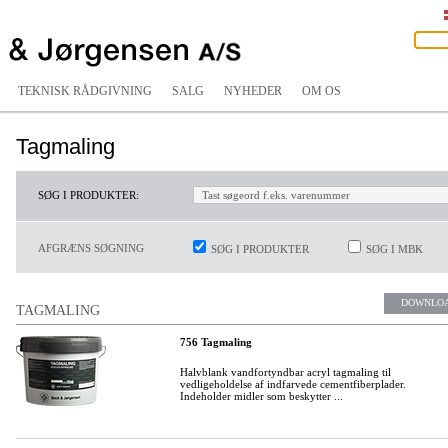
TEKNISK RÅDGIVNING
SALG
NYHEDER
OM OS
Tagmaling
SØG I PRODUKTER:
AFGRÆNS SØGNING
SØG I PRODUKTER
SØG I MBK
DOWNLO
TAGMALING
756 Tagmaling
Halvblank vandfortyndbar acryl tagmaling til
vedligeholdelse af indfarvede cementfiberplader.
Indeholder midler som beskytter ...