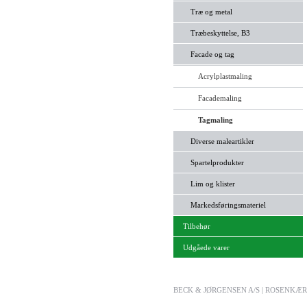
Træ og metal
Træbeskyttelse, B3
Facade og tag
Acrylplastmaling
Facademaling
Tagmaling
Diverse maleartikler
Spartelprodukter
Lim og klister
Markedsføringsmateriel
Tilbehør
Udgåede varer
BECK & JØRGENSEN A/S | ROSENKÆRET 2