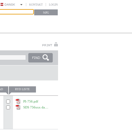
KONTAKT
LOGIN
AD
RYD LISTE
PI-756.pdf
SDS 756xxx da....