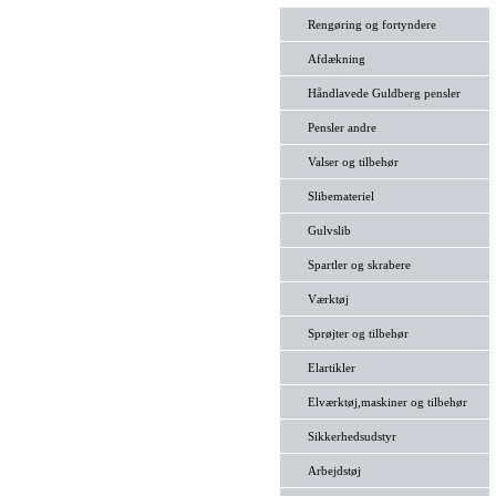
Rengøring og fortyndere
Afdækning
Håndlavede Guldberg pensler
Pensler andre
Valser og tilbehør
Slibemateriel
Gulvslib
Spartler og skrabere
Værktøj
Sprøjter og tilbehør
Elartikler
Elværktøj,maskiner og tilbehør
Sikkerhedsudstyr
Arbejdstøj