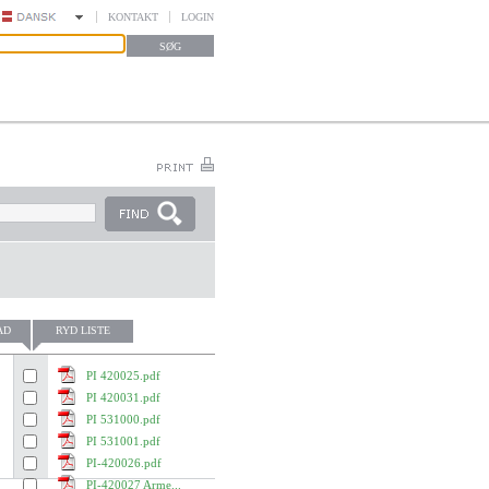
KONTAKT
LOGIN
AD
RYD LISTE
PI 420025.pdf
PI 420031.pdf
PI 531000.pdf
PI 531001.pdf
PI-420026.pdf
PI-420027 Arme...