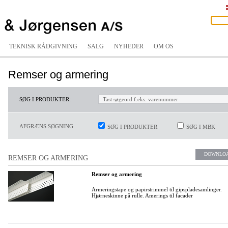
TEKNISK RÅDGIVNING
SALG
NYHEDER
OM OS
Remser og armering
SØG I PRODUKTER:
AFGRÆNS SØGNING
SØG I PRODUKTER
SØG I MBK
DOWNLO
REMSER OG ARMERING
Remser og armering
Armeringstape og papirstrimmel til gipspladesamlinger.
Hjørneskinne på rulle. Amerings til facader